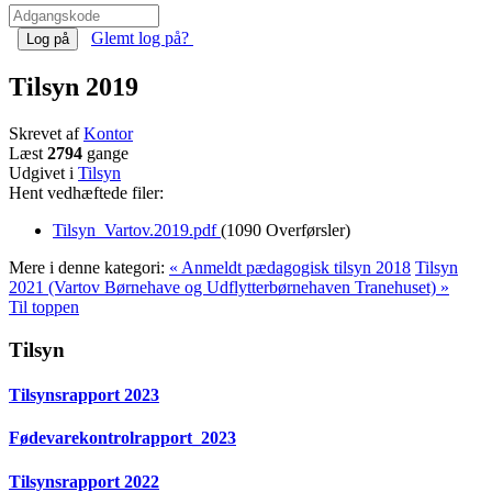
Glemt log på?
Log på
Tilsyn 2019
Skrevet af
Kontor
Læst
2794
gange
Udgivet i
Tilsyn
Hent vedhæftede filer:
Tilsyn_Vartov.2019.pdf
(1090 Overførsler)
Mere i denne kategori:
« Anmeldt pædagogisk tilsyn 2018
Tilsyn
2021 (Vartov Børnehave og Udflytterbørnehaven Tranehuset) »
Til toppen
Tilsyn
Tilsynsrapport 2023
Fødevarekontrolrapport_2023
Tilsynsrapport 2022