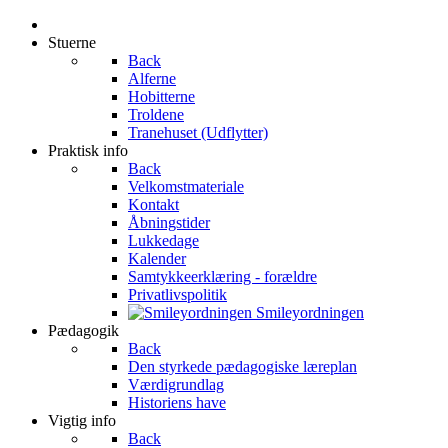
Stuerne
Back
Alferne
Hobitterne
Troldene
Tranehuset (Udflytter)
Praktisk info
Back
Velkomstmateriale
Kontakt
Åbningstider
Lukkedage
Kalender
Samtykkeerklæring - forældre
Privatlivspolitik
Smileyordningen
Pædagogik
Back
Den styrkede pædagogiske læreplan
Værdigrundlag
Historiens have
Vigtig info
Back