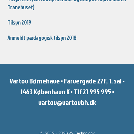
Tranehuset)
Tilsyn 2019
Anmeldt pædagogisk tilsyn 2018
Vartov Børnehave • Farvergade 27F, 1. sal -
1463 København K • Tlf 21 995 995 •
vartov@vartovbh.dk
© 2012 - 2026 AV-Technology