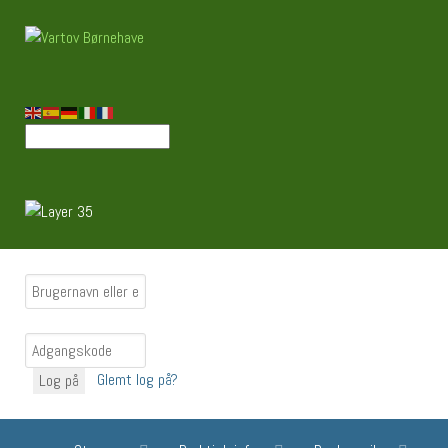
Glemt log på?
Log på