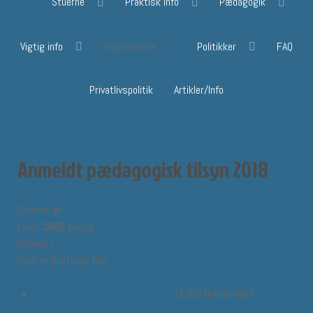
Stuerne
Praktisk info
Pædagogik
Vigtig info
Organisation
Politikker
FAQ
Privatlivspolitik
Artikler/Info
Anmeldt pædagogisk tilsyn 2018
Skrevet af
Michael Kjøller - Systemadministrator
Læst
2683
gange
Udgivet i
Tilsyn
Hent vedhæftede filer:
Anmeldt pædagogisk tilsyn 2018
(1268 Overførsler)