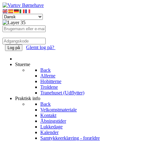
Glemt log på?
Log på
Stuerne
Back
Alferne
Hobitterne
Troldene
Tranehuset (Udflytter)
Praktisk info
Back
Velkomstmateriale
Kontakt
Åbningstider
Lukkedage
Kalender
Samtykkeerklæring - forældre