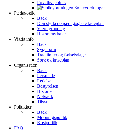
Privatlivspolitik
Smileyordningen
Pædagogik
Back
Den styrkede pædagogiske læreplan
Værdigrundlag
Historiens have
Vigtig info
Back
Syge børn
Traditioner og fødselsdage
Sorg og kriseplan
Organisation
Back
Personale
Ledelsen
Bestyrelsen
Historie
Netværk
Tilsyn
Politikker
Back
Mobningspolitik
Kostpolitik
FAQ