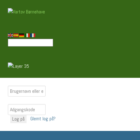
Glemt log på?
Log på