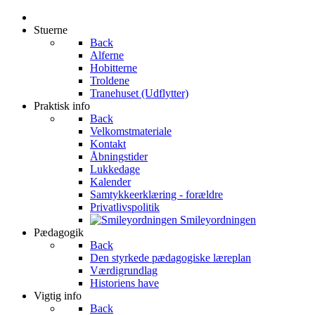
Stuerne
Back
Alferne
Hobitterne
Troldene
Tranehuset (Udflytter)
Praktisk info
Back
Velkomstmateriale
Kontakt
Åbningstider
Lukkedage
Kalender
Samtykkeerklæring - forældre
Privatlivspolitik
Smileyordningen
Pædagogik
Back
Den styrkede pædagogiske læreplan
Værdigrundlag
Historiens have
Vigtig info
Back