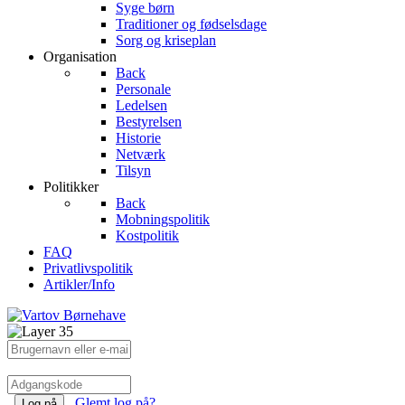
Syge børn
Traditioner og fødselsdage
Sorg og kriseplan
Organisation
Back
Personale
Ledelsen
Bestyrelsen
Historie
Netværk
Tilsyn
Politikker
Back
Mobningspolitik
Kostpolitik
FAQ
Privatlivspolitik
Artikler/Info
Glemt log på?
Log på